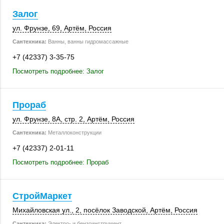
Залог
ул. Фрунзе, 69
,
Артём
,
Россия
Сантехника:
Ванны, ванны гидромассажные
+7 (42337) 3-35-75
Посмотреть подробнее: Залог
Прораб
ул. Фрунзе, 8А
,
стр. 2
,
Артём
,
Россия
Сантехника:
Металлоконструкции
+7 (42337) 2-01-11
Посмотреть подробнее: Прораб
СтройМаркет
Михайловская ул., 2
,
посёлок Заводской
,
Артём
,
Россия
Сантехника:
Электро- и бензоинструмент