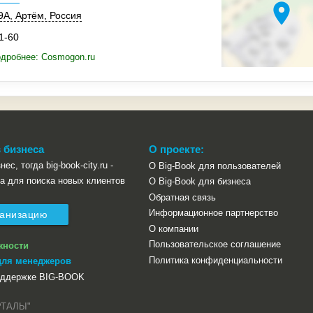
location_on
9А
,
Артём
,
Россия
1-60
дробнее: Cosmogon.ru
 бизнеса
О проекте:
ес, тогда big-book-city.ru -
О Big-Book для пользователей
а для поиска новых клиентов
О Big-Book для бизнеса
Обратная связь
Информационное партнерство
ганизацию
О компании
Пользовательское соглашение
жности
Политика конфиденциальности
для менеджеров
оддержке BIG-BOOK
РТАЛЫ"