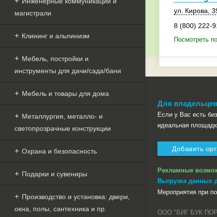
Инженерные коммуникации и
ул. Кирова
,
3
магистрали
8 (800) 222-9
Клининг и альпинизм
Посмотреть по
Мебель, постройки и
инструменты для дачи/сада/бани
Мебель и товары для дома
Для владельцев
Если у Вас есть бизн
Металлургия, металло- и
идеальная площадк
светопрозрачные конструкции
Добавить ор
Охрана и безопасность
Рекламные возмо
Подарки и сувениры
Выгрузка данных 
Мероприятия при п
Производство и установка: двери,
окна, полы, сантехника и пр.
ООО "БИГ БУК ПО