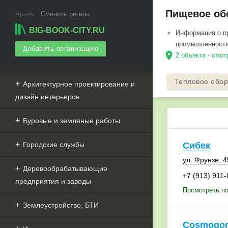
Пищевое обо
Артем
Сменить регион
BIG-BOOK-CITY.RU
Информация о п
промышленности
Добавить организацию
location_on
2 объекта - смот
Тепловое обо
Архитектурное проектирование и
дизайн интерьеров
Буровые и земляные работы
Городские службы
Сибек
ул. Фрунзе
,
4
Деревообрабатывающие
+7 (913) 911-
предприятия и заводы
Посмотреть по
Землеустройство, БТИ
Cosmogon