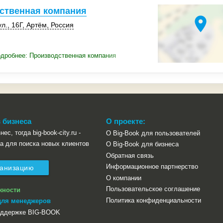
ственная компания
location_on
ул.
,
16Г
,
Артём
,
Россия
дробнее: Производственная компания
 бизнеса
О проекте:
ес, тогда big-book-city.ru -
О Big-Book для пользователей
а для поиска новых клиентов
О Big-Book для бизнеса
Обратная связь
Информационное партнерство
ганизацию
О компании
Пользовательское соглашение
жности
Политика конфиденциальности
для менеджеров
оддержке BIG-BOOK