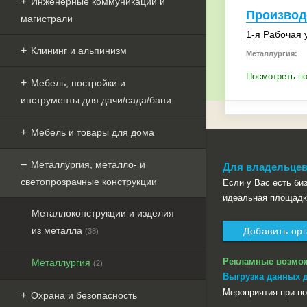
Инженерные коммуникации и
Производ
магистрали
1-я Рабочая 
Клининг и альпинизм
Металлургия:
Посмотреть по
Мебель, постройки и
инструменты для дачи/сада/бани
Мебель и товары для дома
Металлургия, металло- и
Для владельцев
светопрозрачные конструкции
Если у Вас есть бизн
идеальная площадк
Металлоконструкции и изделия
из металла
Добавить ор
(38)
Рекламные возмо
Металлургия
(2)
Выгрузка данных 
Мероприятия при п
Охрана и безопасность