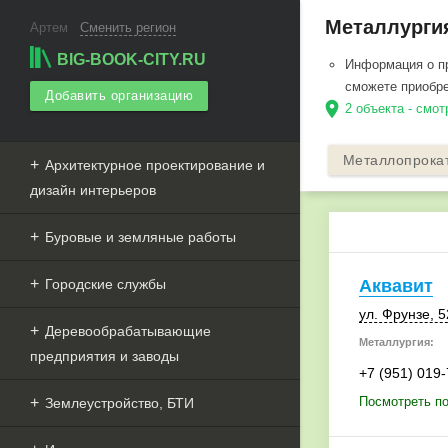
Металлургия
Артем
Сменить регион
BIG-BOOK-CITY.RU
Информация о пр
сможете приобре
Добавить организацию
location_on
2 объекта - смот
Металлопрока
Архитектурное проектирование и
дизайн интерьеров
Буровые и земляные работы
Городские службы
Аквавит
ул. Фрунзе
,
5
Деревообрабатывающие
Металлургия:
предприятия и заводы
+7 (951) 019
Посмотреть по
Землеустройство, БТИ