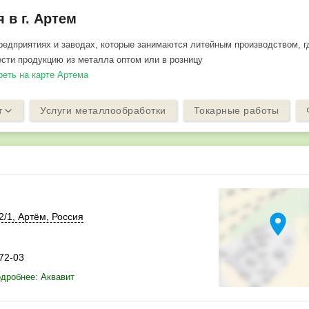
 в г. Артем
едприятиях и заводах, которые занимаются литейным производством, г
сти продукцию из металла оптом или в розницу
реть на карте Артема
т
Услуги металлообработки
Токарные работы
location_on
2/1
,
Артём
,
Россия
-72-03
дробнее: Аквавит