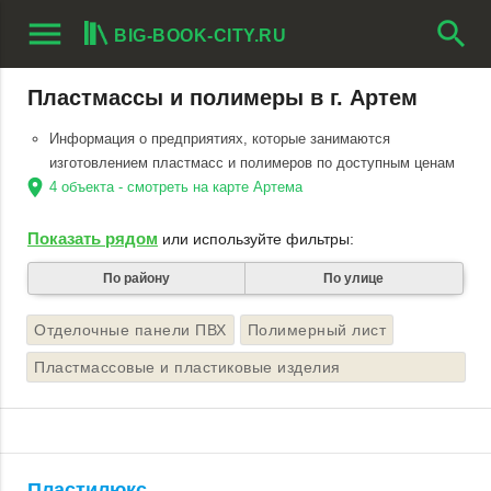
menu
search
BIG-BOOK-CITY.RU
Пластмассы и полимеры в г. Артем
Информация о предприятиях, которые занимаются
изготовлением пластмасс и полимеров по доступным ценам
location_on
4 объекта - смотреть на карте Артема
Показать рядом
или используйте фильтры:
По району
По улице
Отделочные панели ПВХ
Полимерный лист
Пластмассовые и пластиковые изделия
(производители и поставщики)
Пластилюкс