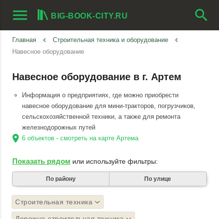
menu
search
BIG-BOOK-CITY.RU
Главная
keyboard_arrow_left
Строительная техника и оборудование
keyboard_arrow_left
Навесное оборудование
Навесное оборудование в г. Артем
Информация о предприятиях, где можно приобрести
навесное оборудование для мини-тракторов, погрузчиков,
сельскохозяйственной техники, а также для ремонта
железнодорожных путей
location_on
6 объектов - смотреть на карте Артема
Показать рядом
или используйте фильтры:
По району
По улице
Строительная техника
Дорожно-строительная техника